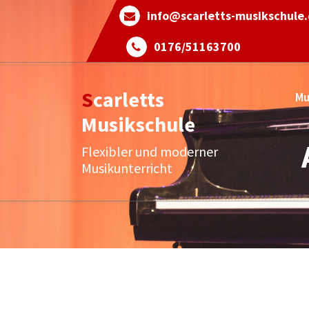
Skip
info@scarletts-musikschule
to
content
0176/51163700
Scarletts
Mu
Musikschule
Flexibler und moderner
Musikunterricht