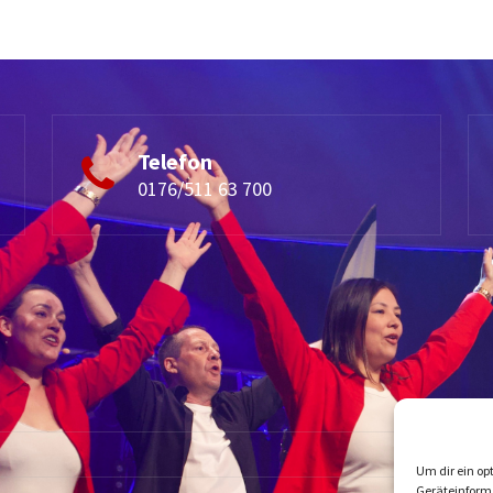
Telefon
0176/511 63 700
Um dir ein op
Geräteinform