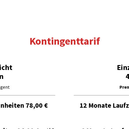
Kontingenttarif
icht
Ein
n
ngent
Prem
inheiten
78,00 €
12 Monate Laufz