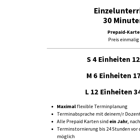
Einzelunterr
30 Minute
Prepaid-Karte
Preis einmalig
S 4 Einheiten
12
M 6 Einheiten
17
L 12 Einheiten
3
Maximal
flexible Terminplanung
Terminabsprache mit deinem/r Dozen
Alle Prepaid Karten sind
ein Jahr
, nac
Terminstornierung bis 24 Stunden vor
möglich