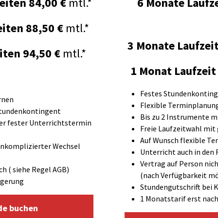
eiten
84,00 €
mtl.*
6 Monate Laufze
eiten
88,50 €
mtl.*
3 Monate Laufzeit
iten
94,50 €
mtl.*
1 Monat Laufzeit
Festes Stundenkontin
rnen
Flexible Terminplanun
Stundenkontingent
Bis zu 2 Instrumente m
er fester Unterrichtstermin
Freie Laufzeitwahl mi
Auf Wunsch flexible Te
unkomplizierter Wechsel
Unterricht auch in den
Vertrag auf Person nic
ch ( siehe Regel AGB)
(nach Verfügbarkeit mö
ngerung
Stundengutschrift bei 
1 Monatstarif erst nac
de buchen