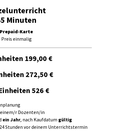
zelunterricht
45 Minuten
Prepaid-Karte
Preis einmalig
inheiten
199,00 €
nheiten
272,50 €
 Einheiten
526 €
inplanung
deinem/r Dozenten/in
nd
ein Jahr
, nach Kaufdatum
gültig
 24 Stunden vor deinem Unterrichtstermin