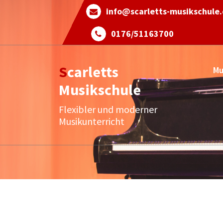
Skip
info@scarletts-musikschule
to
content
0176/51163700
Scarletts
Mu
Musikschule
Flexibler und moderner
Musikunterricht