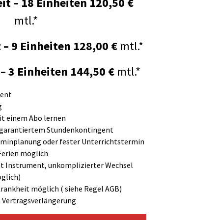
it – 18 Einheiten
120,50
€
mtl.*
 – 9 Einheiten
128,00 €
mtl.*
 – 3 Einheiten
144,50 €
mtl.*
gent
g
it einem Abo lernen
t garantiertem Stundenkontingent
rminplanung oder fester Unterrichtstermin
 Ferien möglich
ht Instrument, unkomplizierter Wechsel
glich)
Krankheit möglich ( siehe Regel AGB)
h Vertragsverlängerung