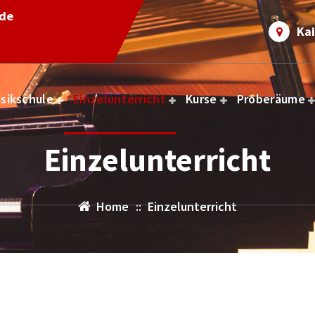
.de
Kai
sikschule
Einzelunterricht
Kurse
Proberäume
Einzelunterricht
Home
::
Einzelunterricht