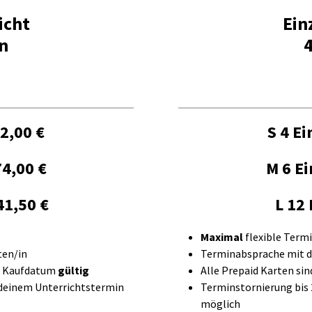
icht
Ein
n
2,00 €
S 4 E
4,00 €
M 6 Ei
41,50 €
L 12
Maximal
flexible Term
ten/in
Terminabsprache mit 
h Kaufdatum
gültig
Alle Prepaid Karten si
 deinem Unterrichtstermin
Terminstornierung bis
möglich