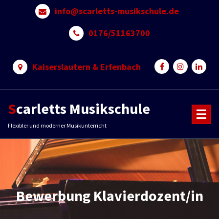
Skip
info@scarletts-musikschule.de
to
content
0176/51163700
Kaiserslautern & Erfenbach
Scarletts Musikschule
Flexibler und moderner Musikunterricht
Bewerbung Klavierdozent/in