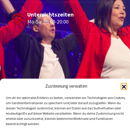
Unterrichtszeiten
Mo-Sa: 08:00-20:00
Kontakt
Zustimmung verwalten
Datenschutzerklärung
Um dir ein optimales Erlebnis zu bieten, verwenden wir Technologien wie Cookies,
um Geräteinformationen zu speichern und/oder darauf zuzugreifen. Wenn du
Impressum
diesen Technologien zustimmst, können wir Daten wie das Surfverhalten oder
eindeutige IDs auf dieser Website verarbeiten. Wenn du deine Zustimmung nicht
erteilst oder zurückziehst, können bestimmte Merkmale und Funktionen
beeinträchtigt werden.