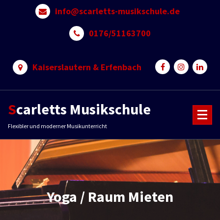
Skip
info@scarletts-musikschule.de
to
content
0176/51163700
Kaiserslautern & Erfenbach
Scarletts Musikschule
Flexibler und moderner Musikunterricht
Yoga / Raum Mieten