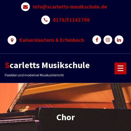
Skip
info@scarletts-musikschule.de
to
content
0176/51163700
Kaiserslautern & Erfenbach
Scarletts Musikschule
Flexibler und moderner Musikunterricht
Chor