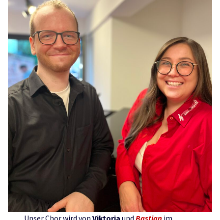
Unser Chor wird von
Viktoria
und
Bastian
im