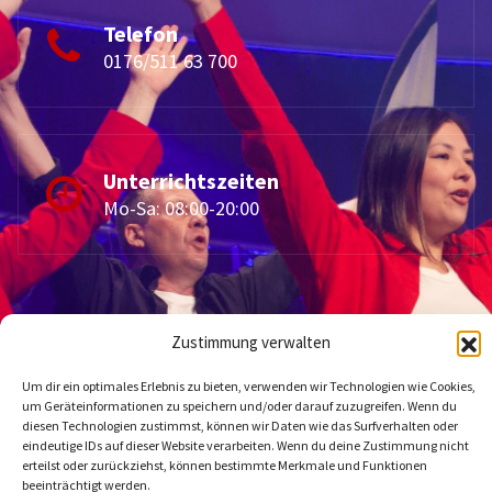
Telefon
0176/511 63 700
Unterrichtszeiten
Mo-Sa: 08:00-20:00
Zustimmung verwalten
Um dir ein optimales Erlebnis zu bieten, verwenden wir Technologien wie Cookies,
um Geräteinformationen zu speichern und/oder darauf zuzugreifen. Wenn du
Kontakt
diesen Technologien zustimmst, können wir Daten wie das Surfverhalten oder
eindeutige IDs auf dieser Website verarbeiten. Wenn du deine Zustimmung nicht
erteilst oder zurückziehst, können bestimmte Merkmale und Funktionen
Datenschutzerklärung
beeinträchtigt werden.