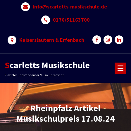
Skip
info@scarletts-musikschule.de
to
content
0176/51163700
Kaiserslautern & Erfenbach
Scarletts Musikschule
Flexibler und moderner Musikunterricht
Rheinpfalz Artikel
Musikschulpreis 17.08.24