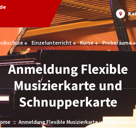
.de
Kai
sikschule
Einzelunterricht
Kurse
Proberäume
Anmeldung Flexible
Musizierkarte und
Schnupperkarte
ome
::
Anmeldung Flexible Musizierkarte und Schnupper