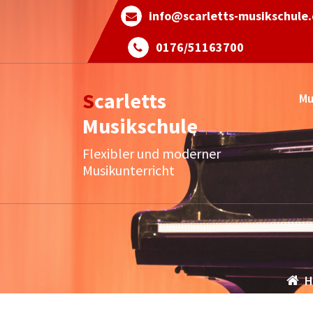
Skip
info@scarletts-musikschule
to
content
0176/51163700
Scarletts
Mu
Musikschule
Flexibler und moderner
Musikunterricht
H