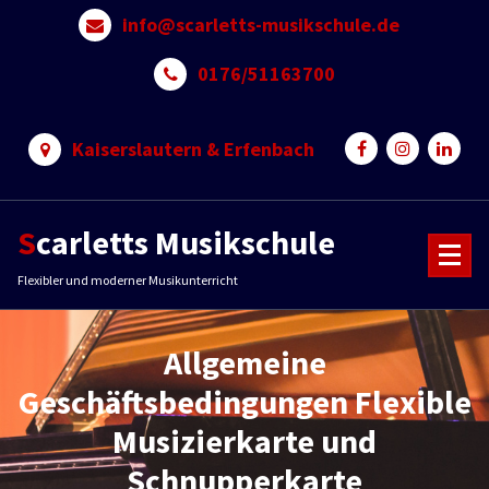
Skip
info@scarletts-musikschule.de
to
content
0176/51163700
Kaiserslautern & Erfenbach
Scarletts Musikschule
Flexibler und moderner Musikunterricht
Allgemeine
Geschäftsbedingungen Flexible
Musizierkarte und
Schnupperkarte