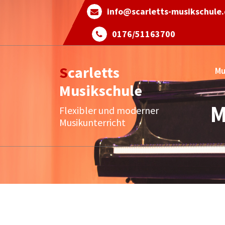
Skip
info@scarletts-musikschule
to
content
0176/51163700
Scarletts
Mu
Musikschule
M
Flexibler und moderner
Musikunterricht