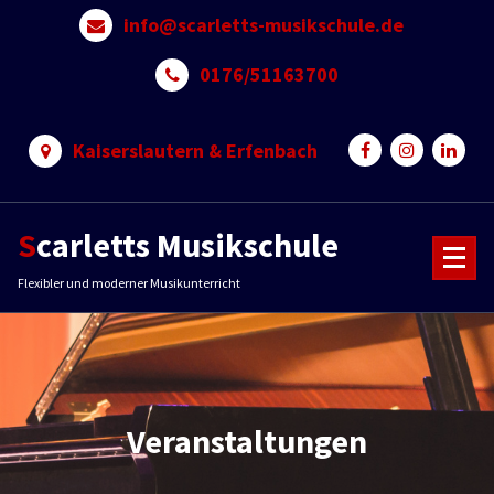
Skip
info@scarletts-musikschule.de
to
content
0176/51163700
Kaiserslautern & Erfenbach
Scarletts Musikschule
Flexibler und moderner Musikunterricht
Veranstaltungen