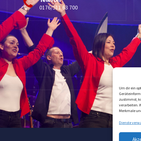
0176/511 63 700
Um dir ein op
Geräteinform
zustimmst, kö
verarbeiten. 
Merkmale und
Dienste verw
Akz