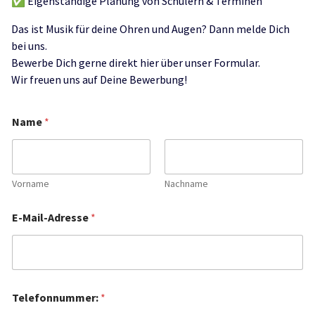
✅ Eigenständige Planung von Schülern & Terminen
Das ist Musik für deine Ohren und Augen? Dann melde Dich
bei uns.
Bewerbe Dich gerne direkt hier über unser Formular.
Wir freuen uns auf Deine Bewerbung!
W
Name
*
o
c
h
e
n
Vorname
Nachname
t
a
E-Mail-Adresse
*
g
e
n
k
a
n
Telefonnummer:
*
n
s