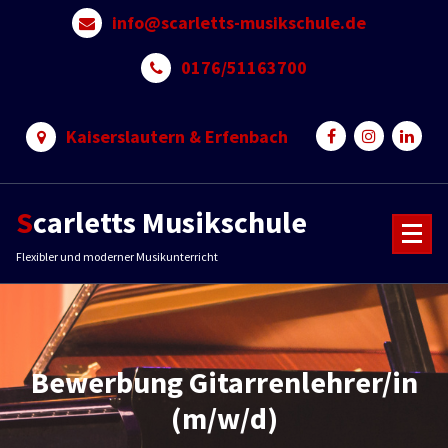
Skip
info@scarletts-musikschule.de
to
content
0176/51163700
Kaiserslautern & Erfenbach
Scarletts Musikschule
Flexibler und moderner Musikunterricht
Bewerbung Gitarrenlehrer/in
(m/w/d)