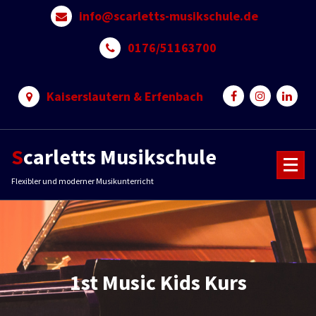
Skip
info@scarletts-musikschule.de
to
content
0176/51163700
Kaiserslautern & Erfenbach
Scarletts Musikschule
Flexibler und moderner Musikunterricht
1st Music Kids Kurs