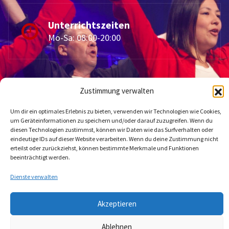
Unterrichtszeiten
Mo-Sa: 08:00-20:00
Zustimmung verwalten
Um dir ein optimales Erlebnis zu bieten, verwenden wir Technologien wie Cookies,
um Geräteinformationen zu speichern und/oder darauf zuzugreifen. Wenn du
diesen Technologien zustimmst, können wir Daten wie das Surfverhalten oder
Kontakt
eindeutige IDs auf dieser Website verarbeiten. Wenn du deine Zustimmung nicht
erteilst oder zurückziehst, können bestimmte Merkmale und Funktionen
beeinträchtigt werden.
Datenschutzerklärung
Dienste verwalten
Impressum
Akzeptieren
Ablehnen